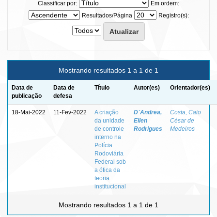
Classificar por:
Em ordem:
Resultados/Página
Registro(s):
Mostrando resultados 1 a 1 de 1
Data de
Data de
Título
Autor(es)
Orientador(es)
publicação
defesa
18-Mai-2022
11-Fev-2022
A criação
D´Andrea,
Costa, Caio
da unidade
Ellen
César de
de controle
Rodrigues
Medeiros
interno na
Polícia
Rodoviária
Federal sob
a ótica da
teoria
institucional
Mostrando resultados 1 a 1 de 1