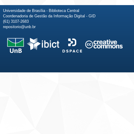
Universidade de Brasília - Biblioteca Central
Coordenadoria de Gestão da Informação Digital - GID
(61) 3107-2683
repositorio@unb.br
Fale conosco
Sobre