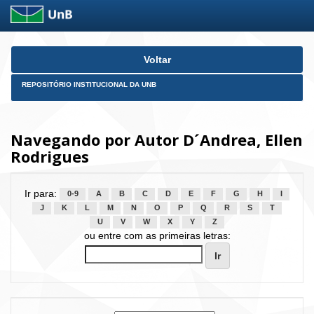
Skip
Voltar
navigation
REPOSITÓRIO INSTITUCIONAL DA UNB
Navegando por Autor D´Andrea, Ellen
Rodrigues
Ir para:
0-9
A
B
C
D
E
F
G
H
I
J
K
L
M
N
O
P
Q
R
S
T
U
V
W
X
Y
Z
ou entre com as primeiras letras: