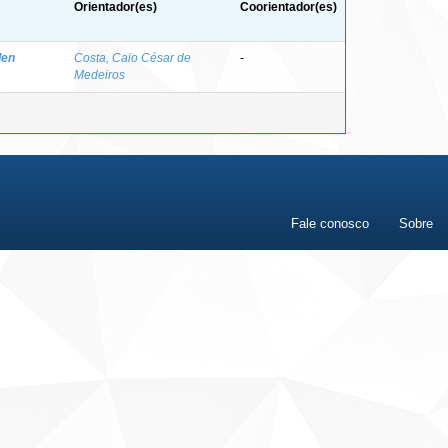
Orientador(es)
Coorientador(es)
len
Costa, Caio César de
-
Medeiros
Fale conosco
Sobre