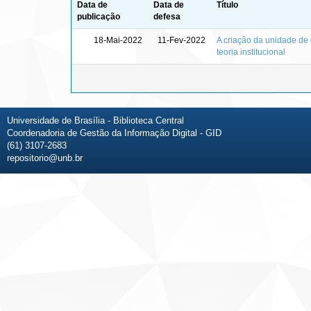
Data de
Data de
Título
publicação
defesa
18-Mai-2022
11-Fev-2022
A criação da unidade de 
teoria institucional
Universidade de Brasília - Biblioteca Central
Coordenadoria de Gestão da Informação Digital - GID
(61) 3107-2683
repositorio@unb.br