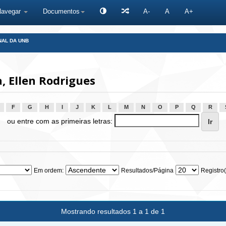
Navegar
Documentos
A-
A
A+
NAL DA UNB
 Ellen Rodrigues
F
G
H
I
J
K
L
M
N
O
P
Q
R
ou entre com as primeiras letras:
Em ordem:
Resultados/Página
Registro(
Mostrando resultados 1 a 1 de 1