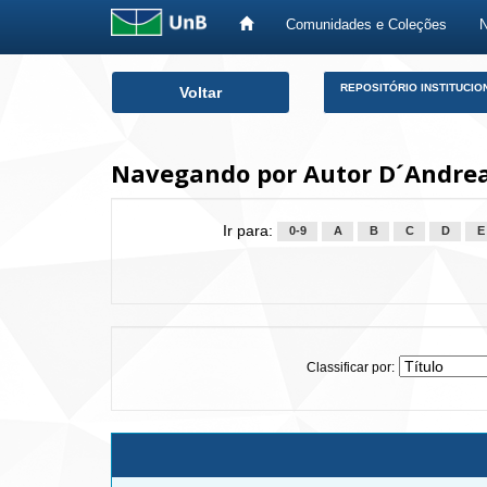
Comunidades e Coleções
Skip
REPOSITÓRIO INSTITUCIO
Voltar
navigation
Navegando por Autor D´Andrea,
Ir para:
0-9
A
B
C
D
E
Classificar por: