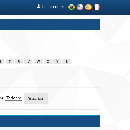
Entrar em:
S
T
U
V
W
X
Y
Z
s):