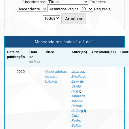
Classificar por:
Em ordem:
Resultados/Página
Registro(s):
Mostrando resultados 1 a 1 de 1
Data de
Data
Título
Autor(es)
Orientador(es)
Coor
publicação
de
defesa
2020
-
Quebradeiras
Iadanza,
-
-
de coco
Enaile do
babaçu
Espírito
Santo
(org.)
;
Andrade,
Manoel
Pereira
de (org.)
;
Curi,
Pedro
Saliba