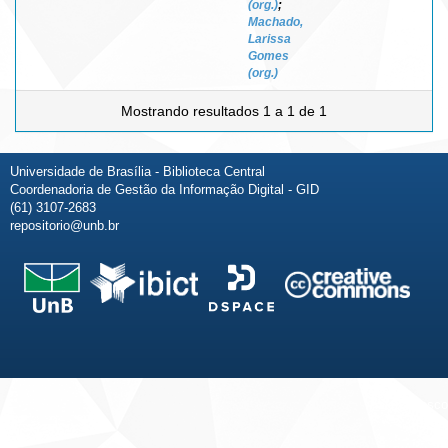
(org.)
;
Machado,
Larissa
Gomes
(org.)
Mostrando resultados 1 a 1 de 1
Universidade de Brasília - Biblioteca Central
Coordenadoria de Gestão da Informação Digital - GID
(61) 3107-2683
repositorio@unb.br
Fale conosco