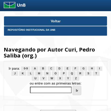
Skip
Voltar
navigation
REPOSITÓRIO INSTITUCIONAL DA UNB
Navegando por Autor Curi, Pedro
Saliba (org.)
Ir para:
0-9
A
B
C
D
E
F
G
H
I
J
K
L
M
N
O
P
Q
R
S
T
U
V
W
X
Y
Z
ou entre com as primeiras letras: