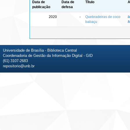
Data de
Data de
Título
A
publicação
defesa
2020
-
Quebradeiras de coco
I
babaçu
M
Universidade de Brasília - Biblioteca Central
Coordenadoria de Gestão da Informação Digital - GID
(61) 3107-2683
repositorio@unb.br