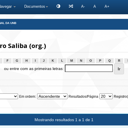
Navegar
Documentos
A-
A
A+
NAL DA UNB
o Saliba (org.)
F
G
H
I
J
K
L
M
N
O
P
Q
R
ou entre com as primeiras letras:
Em ordem:
Resultados/Página
Registro(
Mostrando resultados 1 a 1 de 1