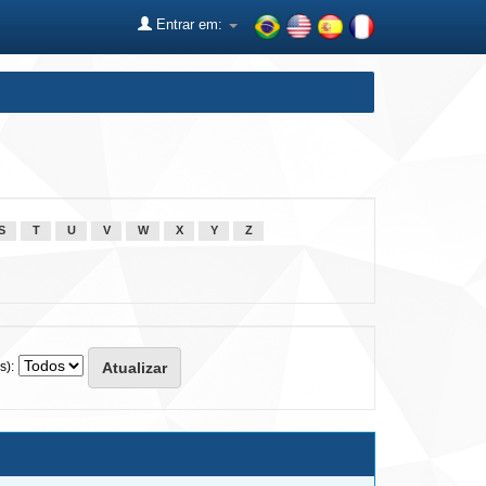
Entrar em:
S
T
U
V
W
X
Y
Z
s):