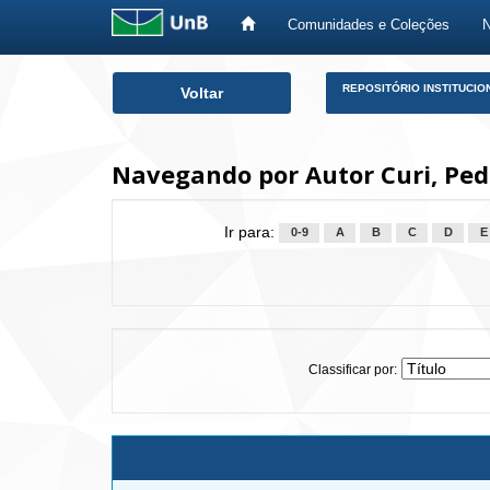
Comunidades e Coleções
Skip
REPOSITÓRIO INSTITUCIO
Voltar
navigation
Navegando por Autor Curi, Pedr
Ir para:
0-9
A
B
C
D
E
Classificar por: