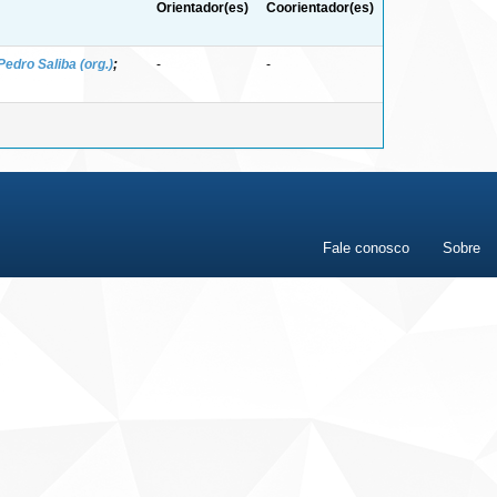
Orientador(es)
Coorientador(es)
Pedro Saliba (org.)
;
-
-
Fale conosco
Sobre