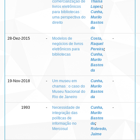
comercialização de
Thaísa
livros eletrônicos
Lopes
;
para bibliotecas :
Cunha,
uma perspectiva do
Murilo
direito
Bastos
da
28-Dez-2015
-
Modelos de
Costa,
-
negócios de livros
Raquel
eletrônicos para
Pereira
;
bibliotecas
Cunha,
Murilo
Bastos
da
19-Nov-2018
-
Um museu em
Cunha,
-
chamas : o caso do
Murilo
Museu Nacional do
Bastos
Rio de Janeiro
da
1993
-
Necessidade de
Cunha,
-
integração das
Murilo
políticas de
Bastos
informação no
da
;
Mercosul
Robredo,
Jaime