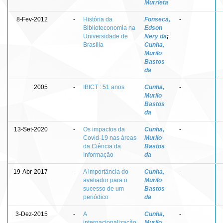
Murrieta
8-Fev-2012
-
História da
Fonseca,
-
Biblioteconomia na
Edson
Universidade de
Nery da
;
Brasília
Cunha,
Murilo
Bastos
da
2005
-
IBICT : 51 anos
Cunha,
-
Murilo
Bastos
da
13-Set-2020
-
Os impactos da
Cunha,
-
Covid-19 nas áreas
Murilo
da Ciência da
Bastos
Informação
da
19-Abr-2017
-
A importância do
Cunha,
-
avaliador para o
Murilo
sucesso de um
Bastos
periódico
da
3-Dez-2015
-
A
Cunha,
-
internacionalização
Murilo