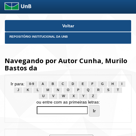
Skip
Voltar
navigation
REPOSITÓRIO INSTITUCIONAL DA UNB
Navegando por Autor Cunha, Murilo
Bastos da
Ir para:
0-9
A
B
C
D
E
F
G
H
I
J
K
L
M
N
O
P
Q
R
S
T
U
V
W
X
Y
Z
ou entre com as primeiras letras: