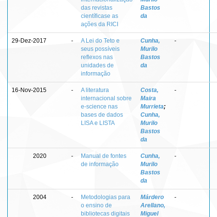
das revistas
Bastos
científicase as
da
ações da RICI
29-Dez-2017
-
A Lei do Teto e
Cunha,
-
seus possíveis
Murilo
reflexos nas
Bastos
unidades de
da
informação
16-Nov-2015
-
A literatura
Costa,
-
internacional sobre
Maira
e-science nas
Murrieta
;
bases de dados
Cunha,
LISA e LISTA
Murilo
Bastos
da
2020
-
Manual de fontes
Cunha,
-
de informação
Murilo
Bastos
da
2004
-
Metodologias para
Márdero
-
o ensino de
Arellano,
bibliotecas digitais
Miguel