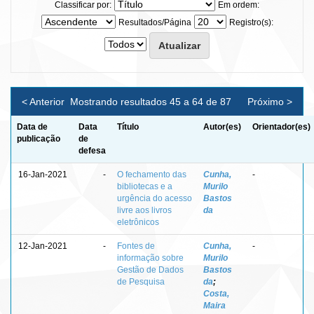
Classificar por:
Em ordem:
Resultados/Página
Registro(s):
< Anterior
Mostrando resultados 45 a 64 de 87
Próximo >
Data de
Data
Título
Autor(es)
Orientador(es)
publicação
de
defesa
16-Jan-2021
-
O fechamento das
Cunha,
-
bibliotecas e a
Murilo
urgência do acesso
Bastos
livre aos livros
da
eletrônicos
12-Jan-2021
-
Fontes de
Cunha,
-
informação sobre
Murilo
Gestão de Dados
Bastos
de Pesquisa
da
;
Costa,
Maira