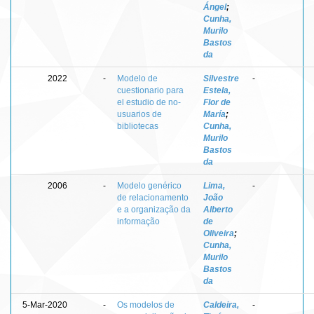
Ángel
;
Cunha,
Murilo
Bastos
da
2022
-
Modelo de
Silvestre
-
cuestionario para
Estela,
el estudio de no-
Flor de
usuarios de
María
;
bibliotecas
Cunha,
Murilo
Bastos
da
2006
-
Modelo genérico
Lima,
-
de relacionamento
João
e a organização da
Alberto
informação
de
Oliveira
;
Cunha,
Murilo
Bastos
da
5-Mar-2020
-
Os modelos de
Caldeira,
-