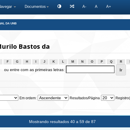
Navegar
Documentos
A-
A
A+
NAL DA UNB
urilo Bastos da
F
G
H
I
J
K
L
M
N
O
P
Q
R
ou entre com as primeiras letras:
Em ordem:
Resultados/Página
Registro(
Mostrando resultados 40 a 59 de 87