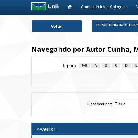
Comunidades e Coleções
Skip
REPOSITÓRIO INSTITUCIO
Voltar
navigation
Navegando por Autor Cunha, M
Ir para:
0-9
A
B
C
D
E
Classificar por:
< Anterior