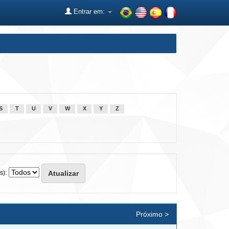
Entrar em:
S
T
U
V
W
X
Y
Z
s):
Próximo >