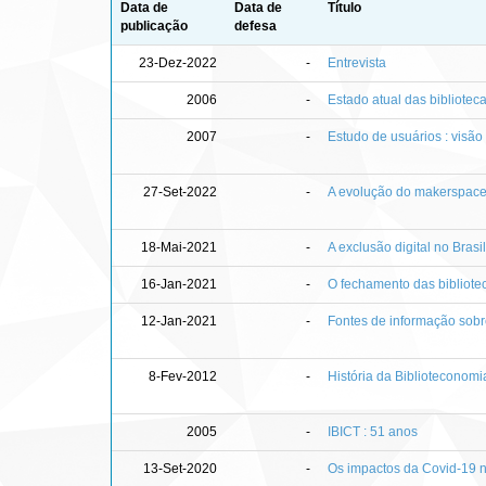
Data de
Data de
Título
publicação
defesa
23-Dez-2022
-
Entrevista
2006
-
Estado atual das biblioteca
2007
-
Estudo de usuários : visã
27-Set-2022
-
A evolução do makerspace :
18-Mai-2021
-
A exclusão digital no Bras
16-Jan-2021
-
O fechamento das bibliotec
12-Jan-2021
-
Fontes de informação sob
8-Fev-2012
-
História da Biblioteconomi
2005
-
IBICT : 51 anos
13-Set-2020
-
Os impactos da Covid-19 n