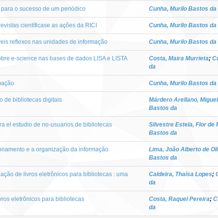
r para o sucesso de um periódico
Cunha, Murilo Bastos da
evistas científicase as ações da RICI
Cunha, Murilo Bastos da
veis reflexos nas unidades de informação
Cunha, Murilo Bastos da
 sobre e-science nas bases de dados LISA e LISTA
Costa, Maira Murrieta
;
C
da
mação
Cunha, Murilo Bastos da
 de bibliotecas digitais
Márdero Arellano, Migue
Bastos da
a el estudio de no-usuarios de bibliotecas
Silvestre Estela, Flor de
Bastos da
ionamento e a organização da informação
Lima, João Alberto de Ol
Bastos da
ção de livros eletrônicos para bibliotecas : uma
Caldeira, Thaísa Lopes
;
da
ros eletrônicos para bibliotecas
Costa, Raquel Pereira
;
C
da