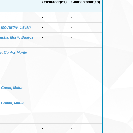
Orientador(es)
Coorientador(es)
-
-
;
McCarthy, Cavan
-
-
unha, Murilo Bastos
-
-
e
;
Cunha, Murilo
-
-
-
-
-
-
;
Costa, Maira
-
-
;
Cunha, Murilo
-
-
-
-
-
-