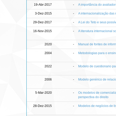
19-Abr-2017
-
A importância do avaliado
3-Dez-2015
-
A internacionalização das r
29-Dez-2017
-
A Lei do Teto e seus possí
16-Nov-2015
-
A literatura internacional
2020
-
Manual de fontes de infor
2004
-
Metodologias para o ensino
2022
-
Modelo de cuestionario par
2006
-
Modelo genérico de relac
5-Mar-2020
-
Os modelos de comercializa
perspectiva do direito
28-Dez-2015
-
Modelos de negócios de liv