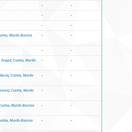
-
-
-
-
-
-
unha, Murilo Bastos
-
-
-
-
l Ángel
;
Cunha, Murilo
-
-
 María
;
Cunha, Murilo
-
-
iveira
;
Cunha, Murilo
-
-
Cunha, Murilo Bastos
-
-
unha, Murilo Bastos
-
-