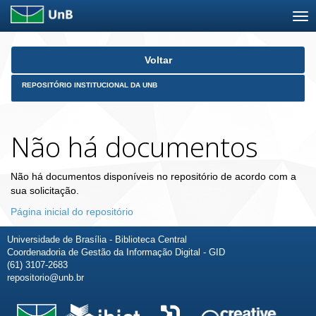
Skip
Voltar
navigation
REPOSITÓRIO INSTITUCIONAL DA UNB
Não há documentos
Não há documentos disponíveis no repositório de acordo com a
sua solicitação.
Página inicial do repositório
Universidade de Brasília - Biblioteca Central
Coordenadoria de Gestão da Informação Digital - GID
(61) 3107-2683
repositorio@unb.br