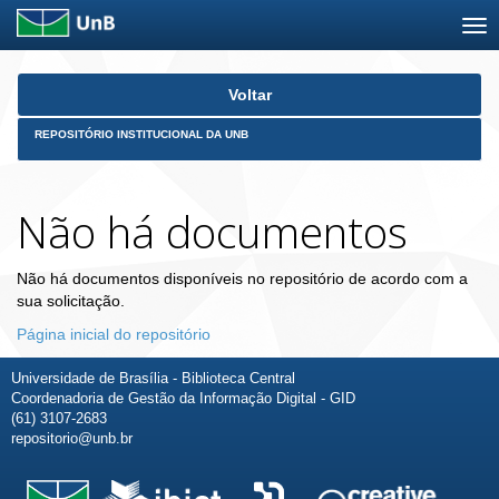
Skip
Voltar
navigation
REPOSITÓRIO INSTITUCIONAL DA UNB
Não há documentos
Não há documentos disponíveis no repositório de acordo com a
sua solicitação.
Página inicial do repositório
Universidade de Brasília - Biblioteca Central
Coordenadoria de Gestão da Informação Digital - GID
(61) 3107-2683
repositorio@unb.br