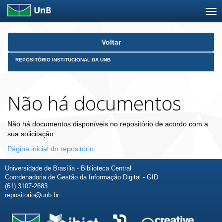
Skip
Voltar
navigation
REPOSITÓRIO INSTITUCIONAL DA UNB
Não há documentos
Não há documentos disponíveis no repositório de acordo com a
sua solicitação.
Página inicial do repositório
Universidade de Brasília - Biblioteca Central
Coordenadoria de Gestão da Informação Digital - GID
(61) 3107-2683
repositorio@unb.br