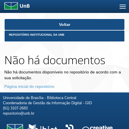
Skip
Voltar
navigation
REPOSITÓRIO INSTITUCIONAL DA UNB
Não há documentos
Não há documentos disponíveis no repositório de acordo com a
sua solicitação.
Página inicial do repositório
Universidade de Brasília - Biblioteca Central
Coordenadoria de Gestão da Informação Digital - GID
(61) 3107-2683
repositorio@unb.br