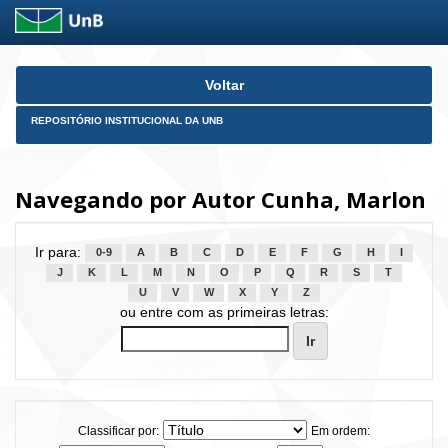
Skip
Voltar
navigation
REPOSITÓRIO INSTITUCIONAL DA UNB
Navegando por Autor Cunha, Marlon
Ir para:
0-9
A
B
C
D
E
F
G
H
I
J
K
L
M
N
O
P
Q
R
S
T
U
V
W
X
Y
Z
ou entre com as primeiras letras:
Classificar por:
Em ordem: