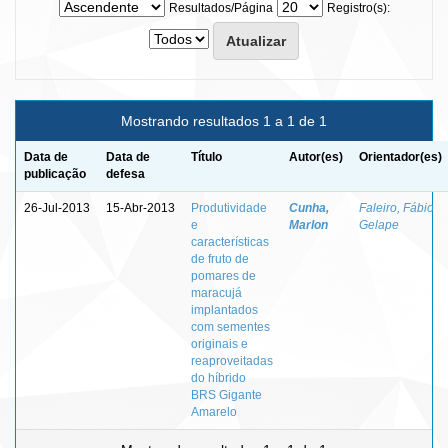
Resultados/Página
Registro(s):
Mostrando resultados 1 a 1 de 1
Data de
Data de
Título
Autor(es)
Orientador(es)
publicação
defesa
26-Jul-2013
15-Abr-2013
Produtividade
Cunha,
Faleiro, Fábio
e
Marlon
Gelape
características
de fruto de
pomares de
maracujá
implantados
com sementes
originais e
reaproveitadas
do híbrido
BRS Gigante
Amarelo