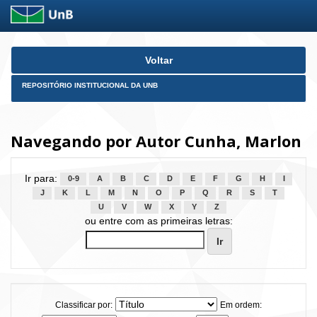
Skip
Voltar
navigation
REPOSITÓRIO INSTITUCIONAL DA UNB
Navegando por Autor Cunha, Marlon
Ir para:
0-9
A
B
C
D
E
F
G
H
I
J
K
L
M
N
O
P
Q
R
S
T
U
V
W
X
Y
Z
ou entre com as primeiras letras:
Classificar por:
Em ordem: