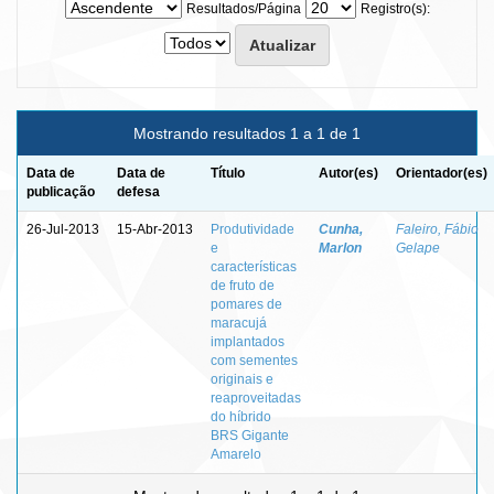
Resultados/Página
Registro(s):
Mostrando resultados 1 a 1 de 1
Data de
Data de
Título
Autor(es)
Orientador(es)
publicação
defesa
26-Jul-2013
15-Abr-2013
Produtividade
Cunha,
Faleiro, Fábio
e
Marlon
Gelape
características
de fruto de
pomares de
maracujá
implantados
com sementes
originais e
reaproveitadas
do híbrido
BRS Gigante
Amarelo