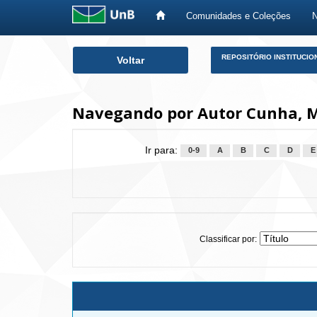
Comunidades e Coleções
Skip
REPOSITÓRIO INSTITUCIO
Voltar
navigation
Navegando por Autor Cunha, 
Ir para:
0-9
A
B
C
D
E
Classificar por: