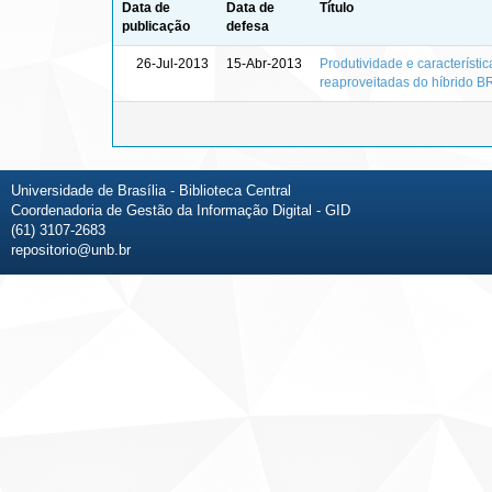
Data de
Data de
Título
publicação
defesa
26-Jul-2013
15-Abr-2013
Produtividade e característ
reaproveitadas do híbrido 
Universidade de Brasília - Biblioteca Central
Coordenadoria de Gestão da Informação Digital - GID
(61) 3107-2683
repositorio@unb.br