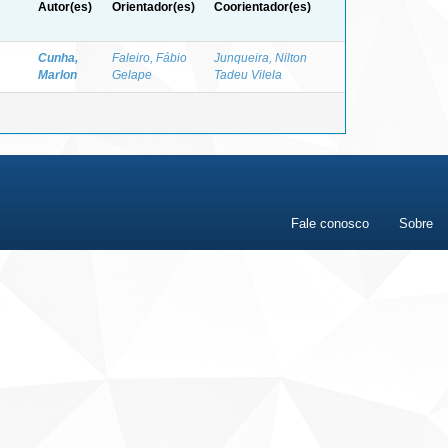
Autor(es)
Orientador(es)
Coorientador(es)
Cunha,
Faleiro, Fábio
Junqueira, Nilton
Marlon
Gelape
Tadeu Vilela
Fale conosco
Sobre