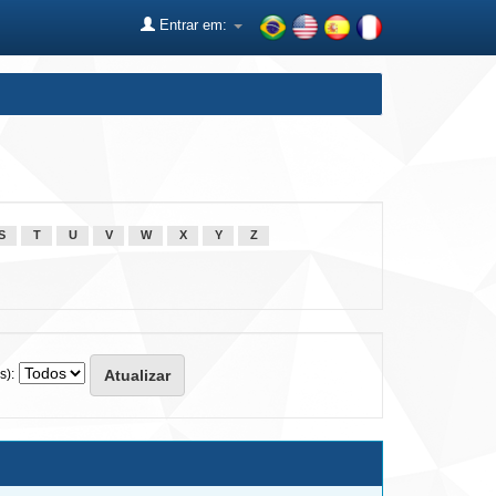
Entrar em:
S
T
U
V
W
X
Y
Z
s):