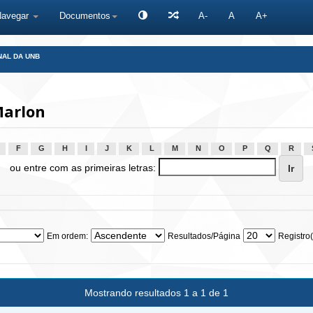
Navegar
Documentos
A-
A
A+
NAL DA UNB
Marlon
F
G
H
I
J
K
L
M
N
O
P
Q
R
ou entre com as primeiras letras:
Em ordem:
Resultados/Página
Registro(
Mostrando resultados 1 a 1 de 1