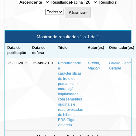
Resultados/Página
Registro(s):
Mostrando resultados 1 a 1 de 1
Data de
Data de
Título
Autor(es)
Orientador(es)
publicação
defesa
26-Jul-2013
15-Abr-2013
Produtividade
Cunha,
Faleiro, Fábio
e
Marlon
Gelape
características
de fruto de
pomares de
maracujá
implantados
com sementes
originais e
reaproveitadas
do híbrido
BRS Gigante
Amarelo