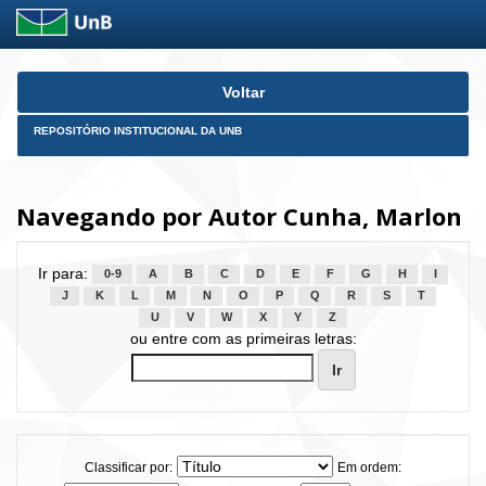
Skip
Voltar
navigation
REPOSITÓRIO INSTITUCIONAL DA UNB
Navegando por Autor Cunha, Marlon
Ir para:
0-9
A
B
C
D
E
F
G
H
I
J
K
L
M
N
O
P
Q
R
S
T
U
V
W
X
Y
Z
ou entre com as primeiras letras:
Classificar por:
Em ordem: