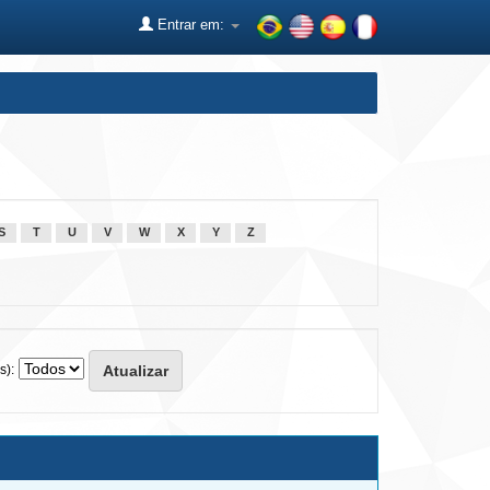
Entrar em:
S
T
U
V
W
X
Y
Z
s):