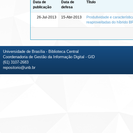
Data de
Data de
Título
publicação
defesa
26-Jul-2013
15-Abr-2013
Produtividade e característ
reaproveitadas do híbrido 
Universidade de Brasília - Biblioteca Central
Coordenadoria de Gestão da Informação Digital - GID
(61) 3107-2683
repositorio@unb.br