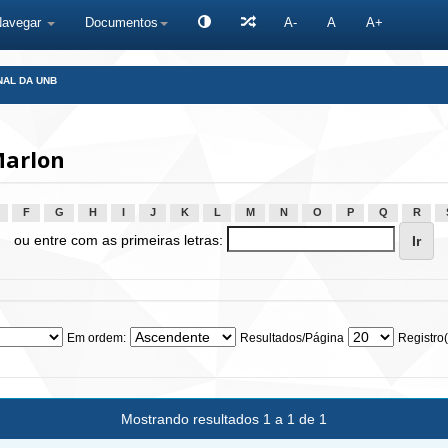
Navegar
Documentos
A-
A
A+
NAL DA UNB
Marlon
F
G
H
I
J
K
L
M
N
O
P
Q
R
ou entre com as primeiras letras:
Em ordem:
Resultados/Página
Registro(
Mostrando resultados 1 a 1 de 1