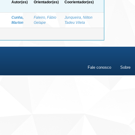
Autor(es)
Orientador(es)
Coorientador(es)
Cunha,
Faleiro, Fábio
Junqueira, Nilton
Marlon
Gelape
Tadeu Vilela
Fale conosco
Sobre