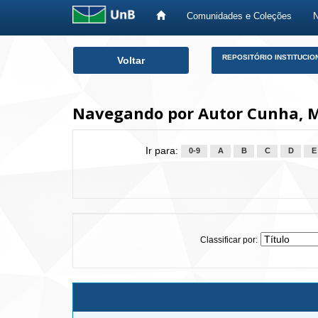
Comunidades e Coleções
Skip
REPOSITÓRIO INSTITUCIO
Voltar
navigation
Navegando por Autor Cunha, 
Ir para:
0-9
A
B
C
D
E
Classificar por: