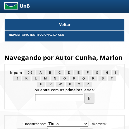
Skip
Voltar
navigation
REPOSITÓRIO INSTITUCIONAL DA UNB
Navegando por Autor Cunha, Marlon
Ir para:
0-9
A
B
C
D
E
F
G
H
I
J
K
L
M
N
O
P
Q
R
S
T
U
V
W
X
Y
Z
ou entre com as primeiras letras:
Classificar por:
Em ordem: