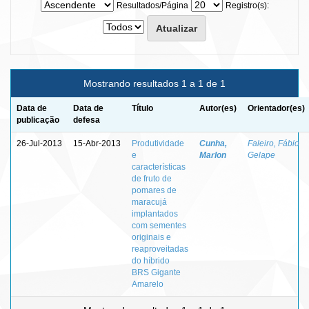
Resultados/Página
Registro(s):
Mostrando resultados 1 a 1 de 1
Data de
Data de
Título
Autor(es)
Orientador(es)
publicação
defesa
26-Jul-2013
15-Abr-2013
Produtividade
Cunha,
Faleiro, Fábio
e
Marlon
Gelape
características
de fruto de
pomares de
maracujá
implantados
com sementes
originais e
reaproveitadas
do híbrido
BRS Gigante
Amarelo