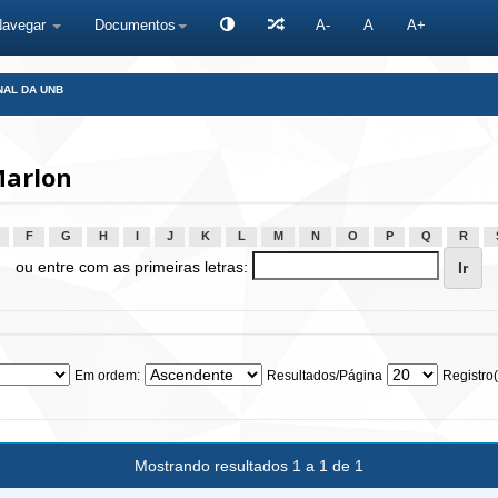
Navegar
Documentos
A-
A
A+
NAL DA UNB
Marlon
F
G
H
I
J
K
L
M
N
O
P
Q
R
ou entre com as primeiras letras:
Em ordem:
Resultados/Página
Registro(
Mostrando resultados 1 a 1 de 1