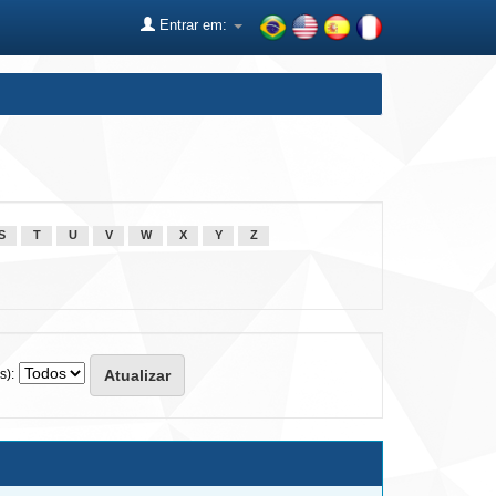
Entrar em:
S
T
U
V
W
X
Y
Z
s):