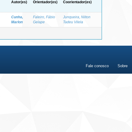
Autor(es)
Orientador(es)
Coorientador(es)
Cunha,
Faleiro, Fábio
Junqueira, Nilton
Marlon
Gelape
Tadeu Vilela
Fale conosco
Sobre