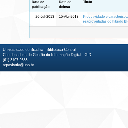
Data de
Data de
Título
publicação
defesa
26-Jul-2013
15-Abr-2013
Produtividade e característ
reaproveitadas do híbrido 
Universidade de Brasília - Biblioteca Central
Coordenadoria de Gestão da Informação Digital - GID
(61) 3107-2683
repositorio@unb.br