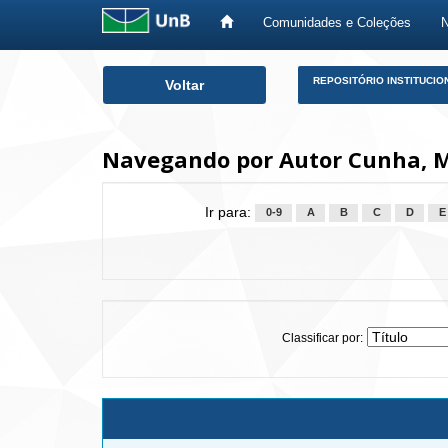
Comunidades e Coleções
Skip
REPOSITÓRIO INSTITUCIO
Voltar
navigation
Navegando por Autor Cunha, 
Ir para:
0-9
A
B
C
D
E
Classificar por: