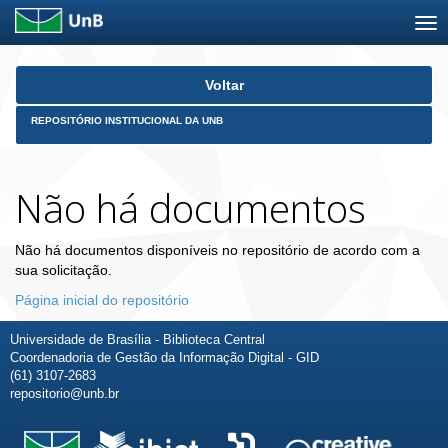
Skip
Voltar
navigation
REPOSITÓRIO INSTITUCIONAL DA UNB
Não há documentos
Não há documentos disponíveis no repositório de acordo com a
sua solicitação.
Página inicial do repositório
Universidade de Brasília - Biblioteca Central
Coordenadoria de Gestão da Informação Digital - GID
(61) 3107-2683
repositorio@unb.br