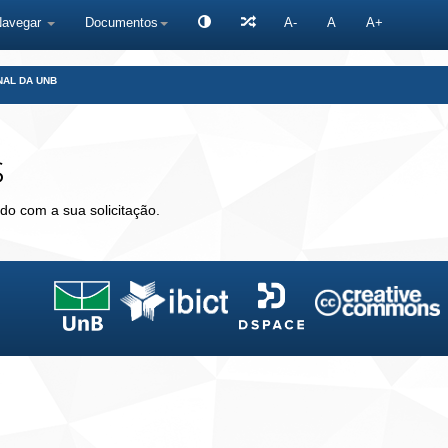
Navegar
Documentos
A-
A
A+
NAL DA UNB
s
do com a sua solicitação.