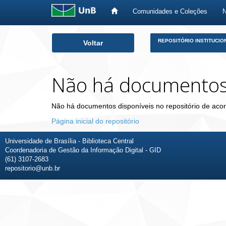
Comunidades e Coleções
Skip
REPOSITÓRIO INSTITUCIO
Voltar
navigation
Não há documento
Não há documentos disponíveis no repositório de acor
Página inicial do repositório
Universidade de Brasília - Biblioteca Central
Coordenadoria de Gestão da Informação Digital - GID
(61) 3107-2683
repositorio@unb.br