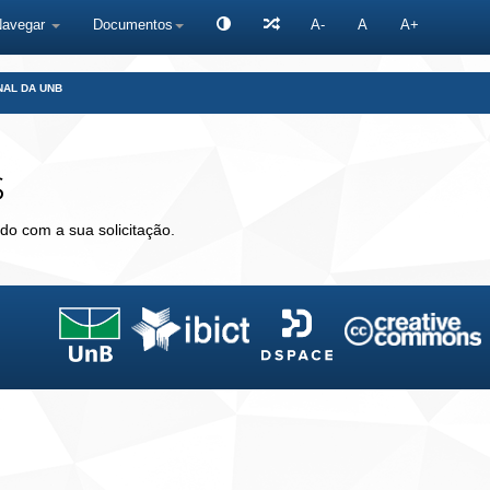
Navegar
Documentos
A-
A
A+
NAL DA UNB
s
do com a sua solicitação.