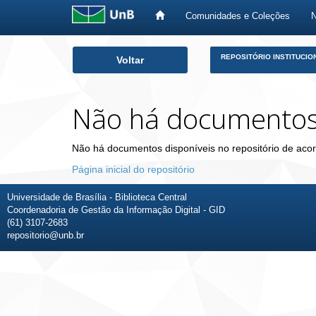
Comunidades e Coleções
Skip
REPOSITÓRIO INSTITUCIO
Voltar
navigation
Não há documento
Não há documentos disponíveis no repositório de acor
Página inicial do repositório
Universidade de Brasília - Biblioteca Central
Coordenadoria de Gestão da Informação Digital - GID
(61) 3107-2683
repositorio@unb.br