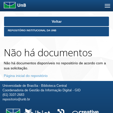
Skip
Voltar
navigation
REPOSITÓRIO INSTITUCIONAL DA UNB
Não há documentos
Não há documentos disponíveis no repositório de acordo com a
sua solicitação.
Página inicial do repositório
Universidade de Brasília - Biblioteca Central
Coordenadoria de Gestão da Informação Digital - GID
(61) 3107-2683
repositorio@unb.br