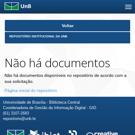
Skip
Voltar
navigation
REPOSITÓRIO INSTITUCIONAL DA UNB
Não há documentos
Não há documentos disponíveis no repositório de acordo com a
sua solicitação.
Página inicial do repositório
Universidade de Brasília - Biblioteca Central
Coordenadoria de Gestão da Informação Digital - GID
(61) 3107-2683
repositorio@unb.br