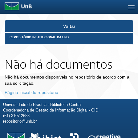
Skip
Voltar
navigation
REPOSITÓRIO INSTITUCIONAL DA UNB
Não há documentos
Não há documentos disponíveis no repositório de acordo com a
sua solicitação.
Página inicial do repositório
Universidade de Brasília - Biblioteca Central
Coordenadoria de Gestão da Informação Digital - GID
(61) 3107-2683
repositorio@unb.br