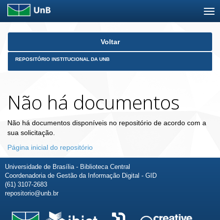
Skip
Voltar
navigation
REPOSITÓRIO INSTITUCIONAL DA UNB
Não há documentos
Não há documentos disponíveis no repositório de acordo com a
sua solicitação.
Página inicial do repositório
Universidade de Brasília - Biblioteca Central
Coordenadoria de Gestão da Informação Digital - GID
(61) 3107-2683
repositorio@unb.br