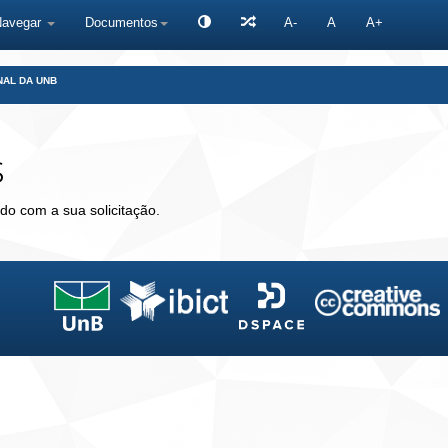
Navegar
Documentos
A-
A
A+
NAL DA UNB
s
do com a sua solicitação.