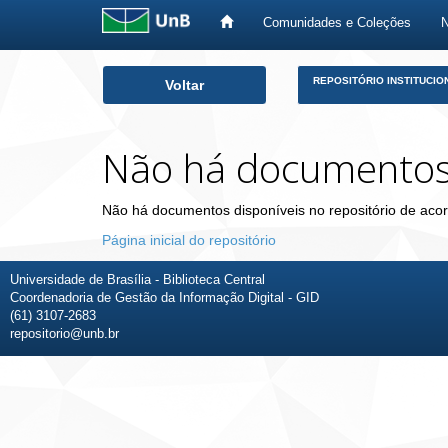
Comunidades e Coleções
Skip
REPOSITÓRIO INSTITUCIO
Voltar
navigation
Não há documento
Não há documentos disponíveis no repositório de acor
Página inicial do repositório
Universidade de Brasília - Biblioteca Central
Coordenadoria de Gestão da Informação Digital - GID
(61) 3107-2683
repositorio@unb.br