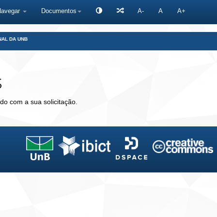
Navegar
Documentos
A-
A
A+
NAL DA UNB
s
do com a sua solicitação.