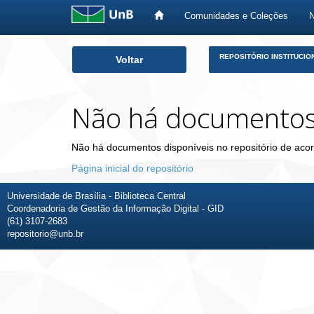
Comunidades e Coleções
Skip
REPOSITÓRIO INSTITUCIO
Voltar
navigation
Não há documento
Não há documentos disponíveis no repositório de acor
Página inicial do repositório
Universidade de Brasília - Biblioteca Central
Coordenadoria de Gestão da Informação Digital - GID
(61) 3107-2683
repositorio@unb.br