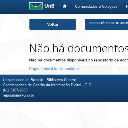
Comunidades e Coleções
Skip
REPOSITÓRIO INSTITUCIO
Voltar
navigation
Não há documento
Não há documentos disponíveis no repositório de acor
Página inicial do repositório
Universidade de Brasília - Biblioteca Central
Coordenadoria de Gestão da Informação Digital - GID
(61) 3107-2683
repositorio@unb.br