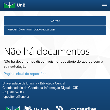
Skip
Voltar
navigation
REPOSITÓRIO INSTITUCIONAL DA UNB
Não há documentos
Não há documentos disponíveis no repositório de acordo com a
sua solicitação.
Página inicial do repositório
Universidade de Brasília - Biblioteca Central
Coordenadoria de Gestão da Informação Digital - GID
(61) 3107-2683
repositorio@unb.br