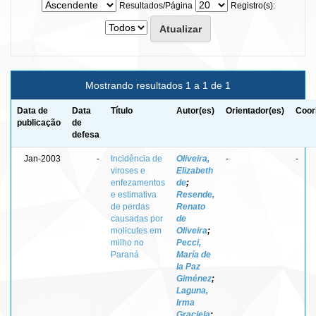
Resultados/Página
Registro(s):
Mostrando resultados 1 a 1 de 1
Data de
Data
Título
Autor(es)
Orientador(es)
Coor
publicação
de
defesa
Jan-2003
-
Incidência de
Oliveira,
-
-
viroses e
Elizabeth
enfezamentos
de
;
e estimativa
Resende,
de perdas
Renato
causadas por
de
molicutes em
Oliveira
;
milho no
Pecci,
Paraná
María de
la Paz
Giménez
;
Laguna,
Irma
Graciela
;