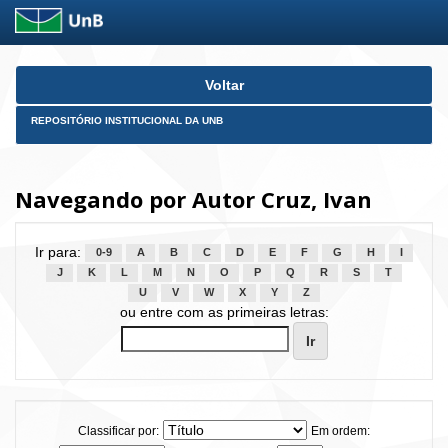
Skip
Voltar
navigation
REPOSITÓRIO INSTITUCIONAL DA UNB
Navegando por Autor Cruz, Ivan
Ir para:
0-9
A
B
C
D
E
F
G
H
I
J
K
L
M
N
O
P
Q
R
S
T
U
V
W
X
Y
Z
ou entre com as primeiras letras:
Classificar por:
Em ordem: