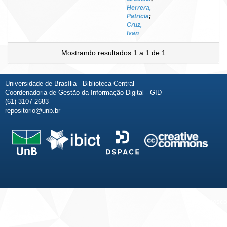
Herrera,
Patricia
;
Cruz,
Ivan
Mostrando resultados 1 a 1 de 1
Universidade de Brasília - Biblioteca Central
Coordenadoria de Gestão da Informação Digital - GID
(61) 3107-2683
repositorio@unb.br
Fale conosco
Sobre