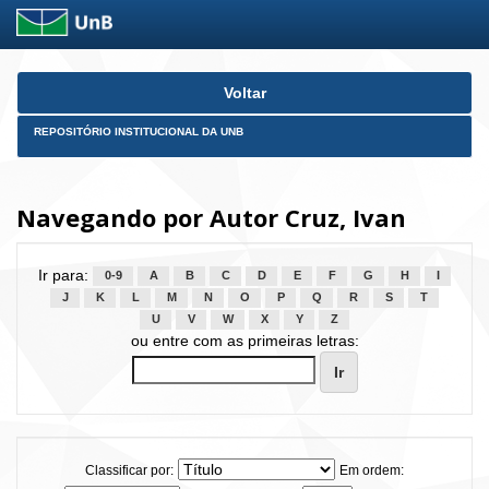
Skip
Voltar
navigation
REPOSITÓRIO INSTITUCIONAL DA UNB
Navegando por Autor Cruz, Ivan
Ir para:
0-9
A
B
C
D
E
F
G
H
I
J
K
L
M
N
O
P
Q
R
S
T
U
V
W
X
Y
Z
ou entre com as primeiras letras:
Classificar por:
Em ordem: