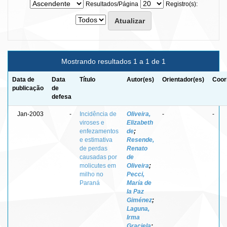
Resultados/Página
Registro(s):
Mostrando resultados 1 a 1 de 1
Data de
Data
Título
Autor(es)
Orientador(es)
Coor
publicação
de
defesa
Jan-2003
-
Incidência de
Oliveira,
-
-
viroses e
Elizabeth
enfezamentos
de
;
e estimativa
Resende,
de perdas
Renato
causadas por
de
molicutes em
Oliveira
;
milho no
Pecci,
Paraná
María de
la Paz
Giménez
;
Laguna,
Irma
Graciela
;