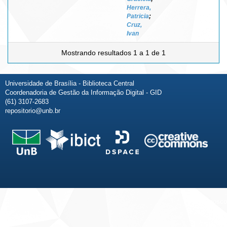
Herrera,
Patricia
;
Cruz,
Ivan
Mostrando resultados 1 a 1 de 1
Universidade de Brasília - Biblioteca Central
Coordenadoria de Gestão da Informação Digital - GID
(61) 3107-2683
repositorio@unb.br
Fale conosco
Sobre