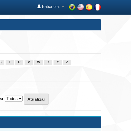
Entrar em:
S
T
U
V
W
X
Y
Z
s):