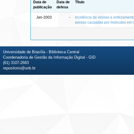
Data de
Data de
Título
publicação
defesa
Jan-2003
-
Incidência de viroses e enfezamento
perdas causadas por molicutes em 
Universidade de Brasília - Biblioteca Central
Coordenadoria de Gestão da Informação Digital - GID
(61) 3107-2683
repositorio@unb.br