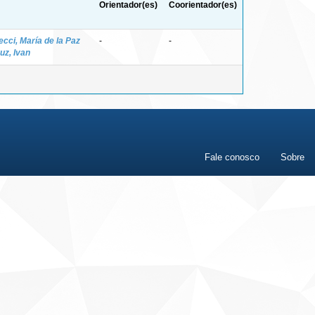
Orientador(es)
Coorientador(es)
ecci, María de la Paz
-
-
uz, Ivan
Fale conosco
Sobre