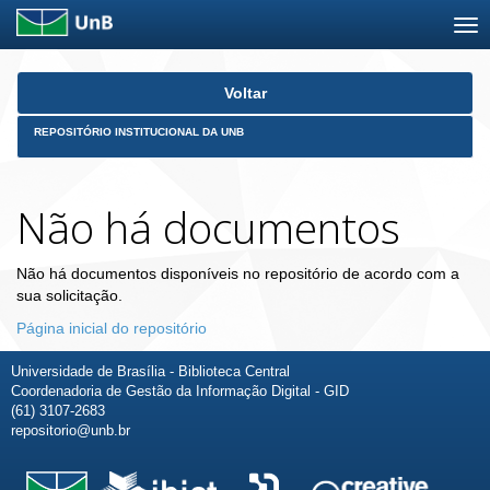
Skip
Voltar
navigation
REPOSITÓRIO INSTITUCIONAL DA UNB
Não há documentos
Não há documentos disponíveis no repositório de acordo com a
sua solicitação.
Página inicial do repositório
Universidade de Brasília - Biblioteca Central
Coordenadoria de Gestão da Informação Digital - GID
(61) 3107-2683
repositorio@unb.br