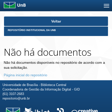
Skip
Voltar
navigation
REPOSITÓRIO INSTITUCIONAL DA UNB
Não há documentos
Não há documentos disponíveis no repositório de acordo com a
sua solicitação.
Página inicial do repositório
Universidade de Brasília - Biblioteca Central
Coordenadoria de Gestão da Informação Digital - GID
(61) 3107-2683
repositorio@unb.br