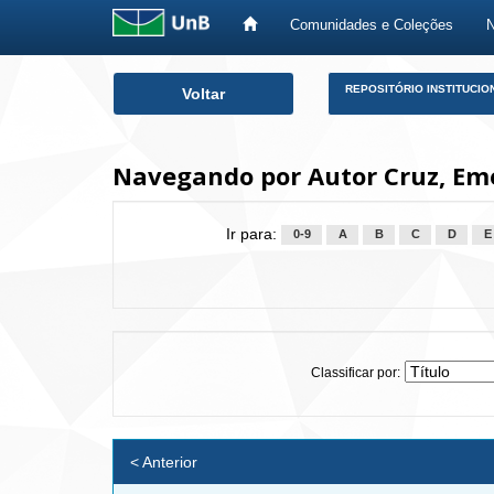
Comunidades e Coleções
Skip
REPOSITÓRIO INSTITUCIO
Voltar
navigation
Navegando por Autor Cruz, Eme
Ir para:
0-9
A
B
C
D
E
Classificar por:
< Anterior