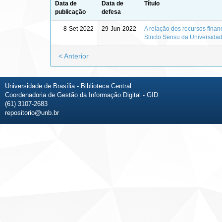
Data de
Data de
Título
publicação
defesa
8-Set-2022
29-Jun-2022
A relação dos recursos fina
Stricto Sensu da Universidad
< Anterior
Universidade de Brasília - Biblioteca Central
Coordenadoria de Gestão da Informação Digital - GID
(61) 3107-2683
repositorio@unb.br