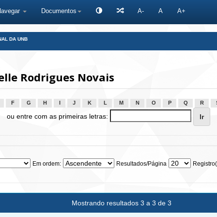
Navegar
Documentos
A-
A
A+
NAL DA UNB
lle Rodrigues Novais
F
G
H
I
J
K
L
M
N
O
P
Q
R
ou entre com as primeiras letras:
Em ordem:
Resultados/Página
Registro(
Mostrando resultados 3 a 3 de 3