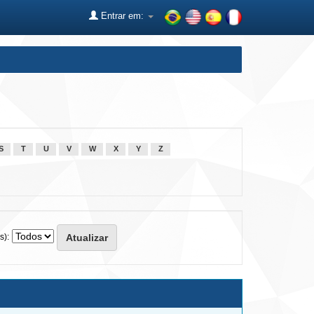
Entrar em:
S
T
U
V
W
X
Y
Z
s):