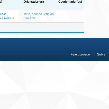
s)
Orientador(es)
Coorientador(es)
melle
Melo, Adriana Almeida
-
es Novais
Sales de
Fale conosco
Sobre