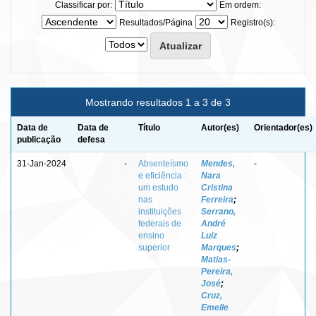
Classificar por:
Em ordem:
Resultados/Página
Registro(s):
Mostrando resultados 1 a 3 de 3
Data de
Data de
Título
Autor(es)
Orientador(es)
publicação
defesa
31-Jan-2024
-
Absenteísmo
Mendes,
-
e eficiência :
Nara
um estudo
Cristina
nas
Ferreira
;
instituições
Serrano,
federais de
André
ensino
Luiz
superior
Marques
;
Matias-
Pereira,
José
;
Cruz,
Emelle