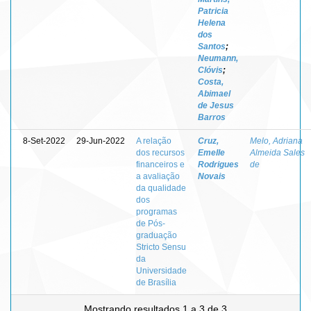
Patricia
Helena
dos
Santos
;
Neumann,
Clóvis
;
Costa,
Abimael
de Jesus
Barros
8-Set-2022
29-Jun-2022
A relação
Cruz,
Melo, Adriana
dos recursos
Emelle
Almeida Sales
financeiros e
Rodrigues
de
a avaliação
Novais
da qualidade
dos
programas
de Pós-
graduação
Stricto Sensu
da
Universidade
de Brasília
Mostrando resultados 1 a 3 de 3