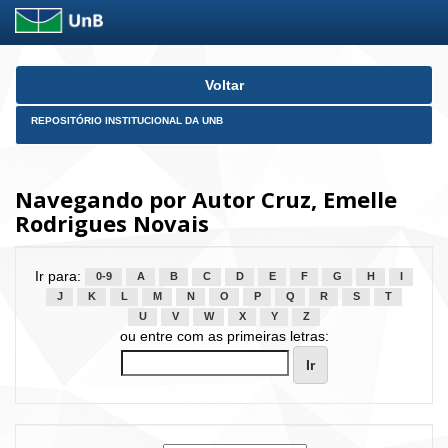
Skip
Voltar
navigation
REPOSITÓRIO INSTITUCIONAL DA UNB
Navegando por Autor Cruz, Emelle
Rodrigues Novais
Ir para:
0-9
A
B
C
D
E
F
G
H
I
J
K
L
M
N
O
P
Q
R
S
T
U
V
W
X
Y
Z
ou entre com as primeiras letras: