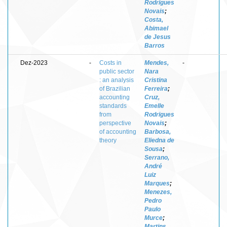
Rodrigues
Novais
;
Costa,
Abimael
de Jesus
Barros
Dez-2023
-
Costs in
Mendes,
-
public sector
Nara
: an analysis
Cristina
of Brazilian
Ferreira
;
accounting
Cruz,
standards
Emelle
from
Rodrigues
perspective
Novais
;
of accounting
Barbosa,
theory
Eliedna de
Sousa
;
Serrano,
André
Luiz
Marques
;
Menezes,
Pedro
Paulo
Murce
;
Martins,