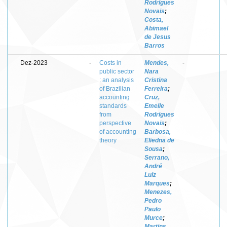
Rodrigues
Novais
;
Costa,
Abimael
de Jesus
Barros
Dez-2023
-
Costs in
Mendes,
-
public sector
Nara
: an analysis
Cristina
of Brazilian
Ferreira
;
accounting
Cruz,
standards
Emelle
from
Rodrigues
perspective
Novais
;
of accounting
Barbosa,
theory
Eliedna de
Sousa
;
Serrano,
André
Luiz
Marques
;
Menezes,
Pedro
Paulo
Murce
;
Martins,