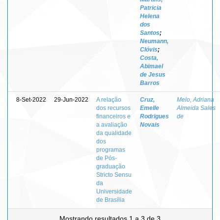
Patricia
Helena
dos
Santos
;
Neumann,
Clóvis
;
Costa,
Abimael
de Jesus
Barros
8-Set-2022
29-Jun-2022
A relação
Cruz,
Melo, Adriana
dos recursos
Emelle
Almeida Sales
financeiros e
Rodrigues
de
a avaliação
Novais
da qualidade
dos
programas
de Pós-
graduação
Stricto Sensu
da
Universidade
de Brasília
Mostrando resultados 1 a 3 de 3