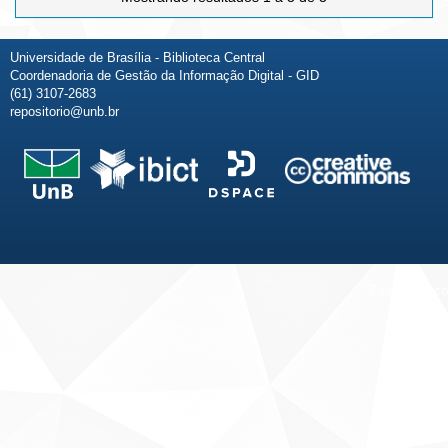
Universidade de Brasília - Biblioteca Central
Coordenadoria de Gestão da Informação Digital - GID
(61) 3107-2683
repositorio@unb.br
Fale conosco
Sobre