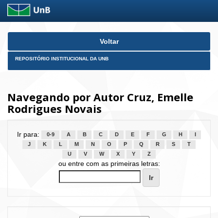
Skip
Voltar
navigation
REPOSITÓRIO INSTITUCIONAL DA UNB
Navegando por Autor Cruz, Emelle
Rodrigues Novais
Ir para:
0-9
A
B
C
D
E
F
G
H
I
J
K
L
M
N
O
P
Q
R
S
T
U
V
W
X
Y
Z
ou entre com as primeiras letras: