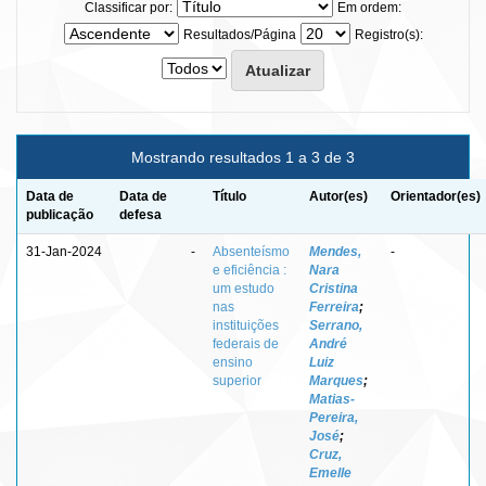
Classificar por:
Em ordem:
Resultados/Página
Registro(s):
Mostrando resultados 1 a 3 de 3
Data de
Data de
Título
Autor(es)
Orientador(es)
publicação
defesa
31-Jan-2024
-
Absenteísmo
Mendes,
-
e eficiência :
Nara
um estudo
Cristina
nas
Ferreira
;
instituições
Serrano,
federais de
André
ensino
Luiz
superior
Marques
;
Matias-
Pereira,
José
;
Cruz,
Emelle