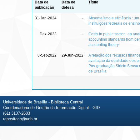
Data de
Data de
Título
publicação
defesa
31-Jan-2024
-
Absenteísmo e eficiência : um
instituições federais de ensin
Dez-2023
-
Costs in public sector : an anal
accounting standards from per
accounting theory
8-Set-2022
29-Jun-2022
A relação dos recursos finance
avaliação da qualidade dos 
Pós-graduação Stricto Sensu 
de Brasília
Universidade de Brasília - Biblioteca Central
Coordenadoria de Gestão da Informação Digital - GID
(61) 3107-2683
repositorio@unb.br