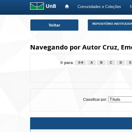
Comunidades e Coleções
Skip
REPOSITÓRIO INSTITUCIO
Voltar
navigation
Navegando por Autor Cruz, Eme
Ir para:
0-9
A
B
C
D
E
Classificar por: