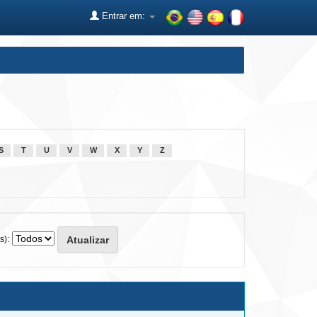
Entrar em:
S
T
U
V
W
X
Y
Z
s):