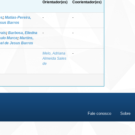
Orientador(es)
Coorientador(es)
es
;
Matias-Pereira,
-
-
esus Barros
vais
;
Barbosa, Eliedna
-
-
aulo Murce
;
Martins,
el de Jesus Barros
Melo, Adriana
-
Almeida Sales
de
Fale conosco
Sobre