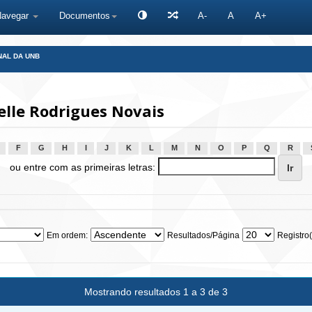
Navegar
Documentos
A-
A
A+
NAL DA UNB
lle Rodrigues Novais
F
G
H
I
J
K
L
M
N
O
P
Q
R
ou entre com as primeiras letras:
Em ordem:
Resultados/Página
Registro(
Mostrando resultados 1 a 3 de 3