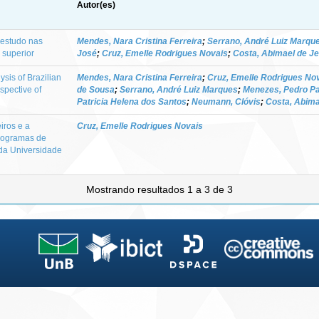
Autor(es)
 estudo nas
Mendes, Nara Cristina Ferreira
;
Serrano, André Luiz Marqu
o superior
José
;
Cruz, Emelle Rodrigues Novais
;
Costa, Abimael de J
ysis of Brazilian
Mendes, Nara Cristina Ferreira
;
Cruz, Emelle Rodrigues No
spective of
de Sousa
;
Serrano, André Luiz Marques
;
Menezes, Pedro P
Patricia Helena dos Santos
;
Neumann, Clóvis
;
Costa, Abima
iros e a
Cruz, Emelle Rodrigues Novais
programas de
da Universidade
Mostrando resultados 1 a 3 de 3