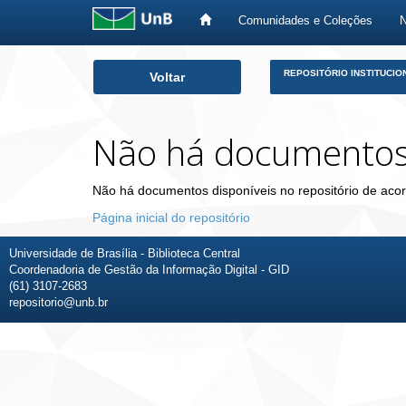
Comunidades e Coleções
Skip
REPOSITÓRIO INSTITUCIO
Voltar
navigation
Não há documento
Não há documentos disponíveis no repositório de acor
Página inicial do repositório
Universidade de Brasília - Biblioteca Central
Coordenadoria de Gestão da Informação Digital - GID
(61) 3107-2683
repositorio@unb.br