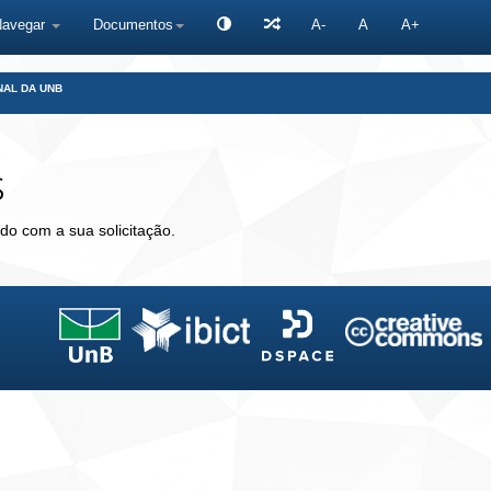
Navegar
Documentos
A-
A
A+
NAL DA UNB
s
do com a sua solicitação.