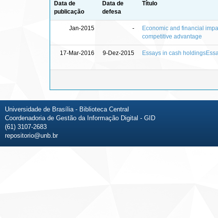
Data de
Data de
Título
publicação
defesa
Jan-2015
-
Economic and financial impac
competitive advantage
17-Mar-2016
9-Dez-2015
Essays in cash holdingsEssa
Universidade de Brasília - Biblioteca Central
Coordenadoria de Gestão da Informação Digital - GID
(61) 3107-2683
repositorio@unb.br