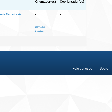
Orientador(es)
Coorientador(es)
héia Ferreira da
;
-
-
Kimura,
-
Herbert
Fale conosco
Sobre