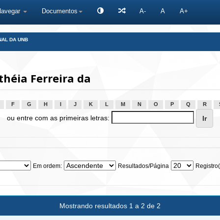
Navegar
Documentos
A-
A
A+
NAL DA UNB
théia Ferreira da
F
G
H
I
J
K
L
M
N
O
P
Q
R
ou entre com as primeiras letras:
Em ordem:
Resultados/Página
Registro(
Mostrando resultados 1 a 2 de 2