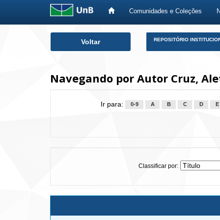
Comunidades e Coleções
Skip
REPOSITÓRIO INSTITUCIO
Voltar
navigation
Navegando por Autor Cruz, Ale
Ir para:
0-9
A
B
C
D
E
Classificar por: