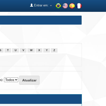
Entrar em:
S
T
U
V
W
X
Y
Z
s):