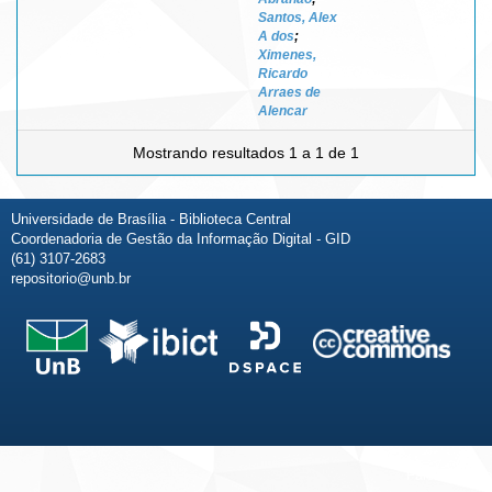
Santos, Alex
A dos
;
Ximenes,
Ricardo
Arraes de
Alencar
Mostrando resultados 1 a 1 de 1
Universidade de Brasília - Biblioteca Central
Coordenadoria de Gestão da Informação Digital - GID
(61) 3107-2683
repositorio@unb.br
Fale conosco