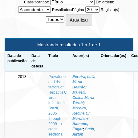
Classificar por:
Em ordem:
Resultados/Página
Registro(s):
Mostrando resultados 1 a 1 de 1
Data de
Data
Título
Autor(es)
Orientador(es)
Coo
publicação
de
defesa
2013
-
Prevalence
Pereira, Leila
-
-
and risk
Maria
factors of
Beltrão
;
Hepatitis C
Martelli,
virus
Celina Maria
infection in
Turchi
;
Brazil,
Moreira,
2005
Regina C
;
through
Merchán-
2009 : a
Hamann,
cross-
Edgar
;
Stein,
sectional
Airton