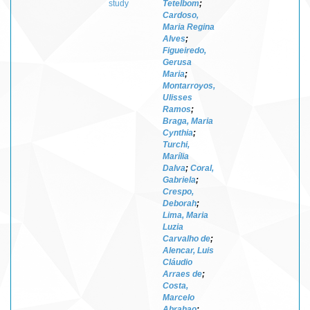
study
Tetelbom
;
Cardoso,
Maria Regina
Alves
;
Figueiredo,
Gerusa
Maria
;
Montarroyos,
Ulisses
Ramos
;
Braga, Maria
Cynthia
;
Turchi,
Marília
Dalva
;
Coral,
Gabriela
;
Crespo,
Deborah
;
Lima, Maria
Luzia
Carvalho de
;
Alencar, Luis
Cláudio
Arraes de
;
Costa,
Marcelo
Abrahao
;