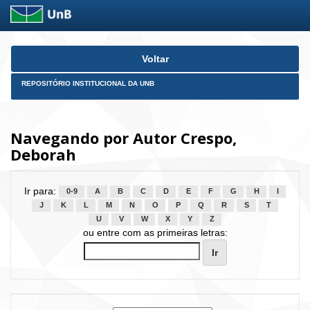
Skip
Voltar
navigation
REPOSITÓRIO INSTITUCIONAL DA UNB
Navegando por Autor Crespo,
Deborah
Ir para:
0-9
A
B
C
D
E
F
G
H
I
J
K
L
M
N
O
P
Q
R
S
T
U
V
W
X
Y
Z
ou entre com as primeiras letras: