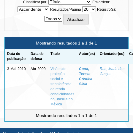
Classificar por:
Em ordem:
Resultados/Página
Registro(s):
Mostrando resultados 1 a 1 de 1
Data de
Data de
Título
Autor(es)
Orientador(es)
Co
publicação
defesa
3-Mai-2010
Abr-2009
Visões de
Cotta,
Rua, Maria das
-
proteção
Tereza
Graças
social e
Cristina
transferência
Silva
de renda
condicionadas
no Brasil e no
México
Mostrando resultados 1 a 1 de 1