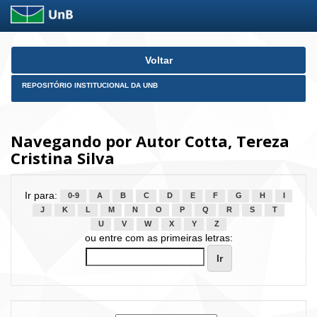
Skip
Voltar
navigation
REPOSITÓRIO INSTITUCIONAL DA UNB
Navegando por Autor Cotta, Tereza
Cristina Silva
Ir para:
0-9
A
B
C
D
E
F
G
H
I
J
K
L
M
N
O
P
Q
R
S
T
U
V
W
X
Y
Z
ou entre com as primeiras letras: