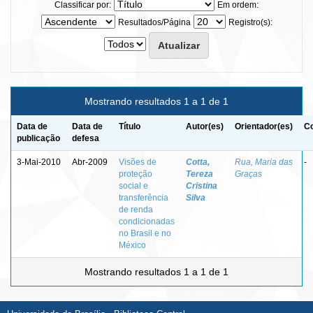
Classificar por:
Em ordem:
Resultados/Página
Registro(s):
Mostrando resultados 1 a 1 de 1
Data de
Data de
Título
Autor(es)
Orientador(es)
Co
publicação
defesa
3-Mai-2010
Abr-2009
Visões de
Cotta,
Rua, Maria das
-
proteção
Tereza
Graças
social e
Cristina
transferência
Silva
de renda
condicionadas
no Brasil e no
México
Mostrando resultados 1 a 1 de 1