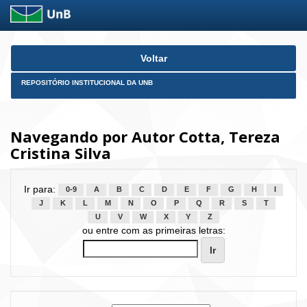
Skip
Voltar
navigation
REPOSITÓRIO INSTITUCIONAL DA UNB
Navegando por Autor Cotta, Tereza
Cristina Silva
Ir para:
0-9
A
B
C
D
E
F
G
H
I
J
K
L
M
N
O
P
Q
R
S
T
U
V
W
X
Y
Z
ou entre com as primeiras letras: