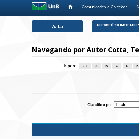
Comunidades e Coleções
Skip
REPOSITÓRIO INSTITUCIO
Voltar
navigation
Navegando por Autor Cotta, Ter
Ir para:
0-9
A
B
C
D
E
Classificar por: