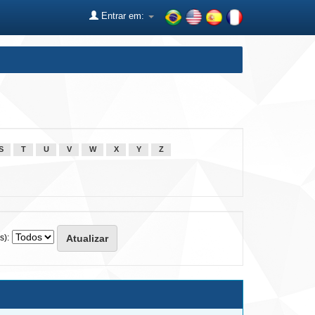
Entrar em:
S
T
U
V
W
X
Y
Z
s):