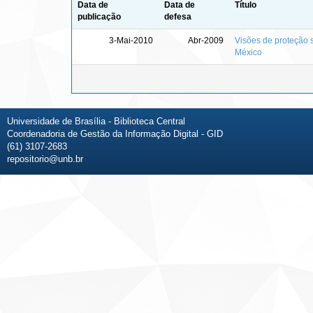
Data de
Data de
Título
publicação
defesa
3-Mai-2010
Abr-2009
Visões de proteção s
México
Universidade de Brasília - Biblioteca Central
Coordenadoria de Gestão da Informação Digital - GID
(61) 3107-2683
repositorio@unb.br