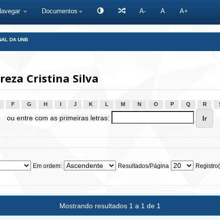
Navegar
Documentos
A-
A
A+
NAL DA UNB
eza Cristina Silva
F
G
H
I
J
K
L
M
N
O
P
Q
R
ou entre com as primeiras letras:
Em ordem:
Resultados/Página
Registro(
Mostrando resultados 1 a 1 de 1