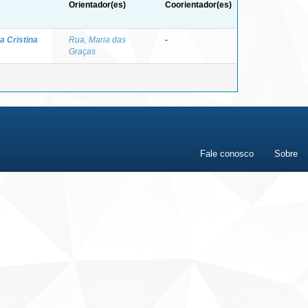
Orientador(es)
Coorientador(es)
a Cristina
Rua, Maria das
-
Graças
Fale conosco
Sobre