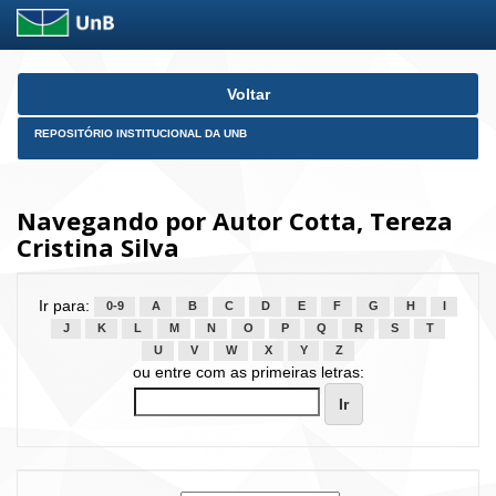
Skip
Voltar
navigation
REPOSITÓRIO INSTITUCIONAL DA UNB
Navegando por Autor Cotta, Tereza
Cristina Silva
Ir para:
0-9
A
B
C
D
E
F
G
H
I
J
K
L
M
N
O
P
Q
R
S
T
U
V
W
X
Y
Z
ou entre com as primeiras letras: