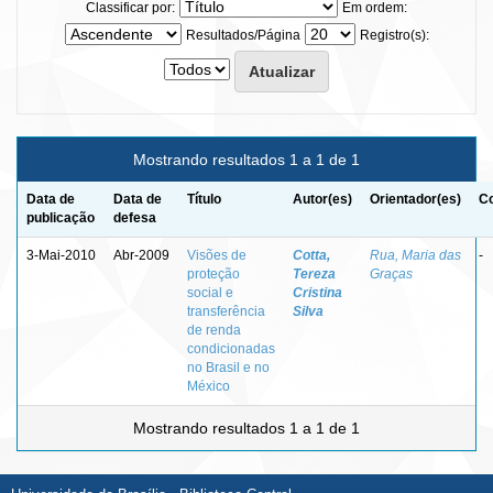
Classificar por:
Em ordem:
Resultados/Página
Registro(s):
Mostrando resultados 1 a 1 de 1
Data de
Data de
Título
Autor(es)
Orientador(es)
Co
publicação
defesa
3-Mai-2010
Abr-2009
Visões de
Cotta,
Rua, Maria das
-
proteção
Tereza
Graças
social e
Cristina
transferência
Silva
de renda
condicionadas
no Brasil e no
México
Mostrando resultados 1 a 1 de 1