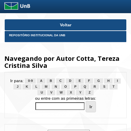
Skip
Voltar
navigation
REPOSITÓRIO INSTITUCIONAL DA UNB
Navegando por Autor Cotta, Tereza
Cristina Silva
Ir para:
0-9
A
B
C
D
E
F
G
H
I
J
K
L
M
N
O
P
Q
R
S
T
U
V
W
X
Y
Z
ou entre com as primeiras letras: