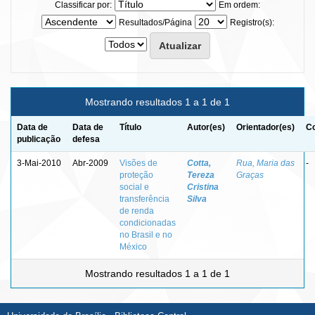
Classificar por:
Em ordem:
Resultados/Página
Registro(s):
Mostrando resultados 1 a 1 de 1
Data de
Data de
Título
Autor(es)
Orientador(es)
Co
publicação
defesa
3-Mai-2010
Abr-2009
Visões de
Cotta,
Rua, Maria das
-
proteção
Tereza
Graças
social e
Cristina
transferência
Silva
de renda
condicionadas
no Brasil e no
México
Mostrando resultados 1 a 1 de 1