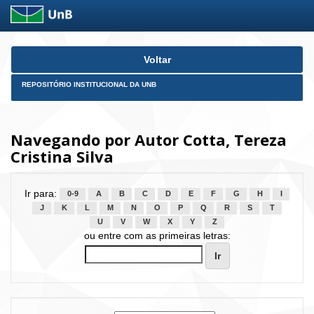
Skip
Voltar
navigation
REPOSITÓRIO INSTITUCIONAL DA UNB
Navegando por Autor Cotta, Tereza
Cristina Silva
Ir para:
0-9
A
B
C
D
E
F
G
H
I
J
K
L
M
N
O
P
Q
R
S
T
U
V
W
X
Y
Z
ou entre com as primeiras letras: