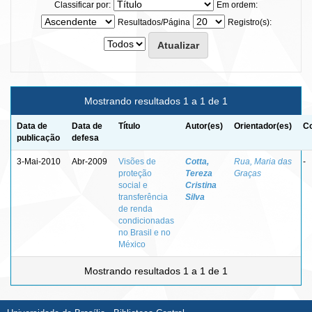
Classificar por:
Em ordem:
Resultados/Página
Registro(s):
Mostrando resultados 1 a 1 de 1
Data de
Data de
Título
Autor(es)
Orientador(es)
Co
publicação
defesa
3-Mai-2010
Abr-2009
Visões de
Cotta,
Rua, Maria das
-
proteção
Tereza
Graças
social e
Cristina
transferência
Silva
de renda
condicionadas
no Brasil e no
México
Mostrando resultados 1 a 1 de 1