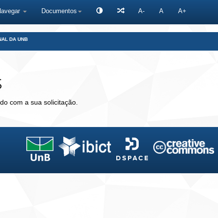
Navegar
Documentos
A-
A
A+
NAL DA UNB
s
do com a sua solicitação.