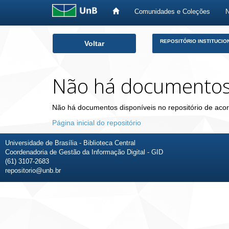
Comunidades e Coleções
Skip
REPOSITÓRIO INSTITUCIO
Voltar
navigation
Não há documento
Não há documentos disponíveis no repositório de acor
Página inicial do repositório
Universidade de Brasília - Biblioteca Central
Coordenadoria de Gestão da Informação Digital - GID
(61) 3107-2683
repositorio@unb.br