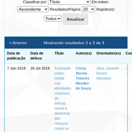
Classificar por:
Em ordem:
Resultados/Página
Registro(s):
< Anterior
Mostrando resultados 3 a 3 de 3
Data de
Data de
Título
Autor(es)
Orientador(es)
Coo
publicação
defesa
7-Jan-2018
26-Jul-2018
A unidade
Costa,
Silva, Daniele
-
corpo-
Marina
Nunes
mente
Teixeira
Henrique
nas
Mendes
atividades
de Souza
criadoras
de
brincar,
narrar e
desenhar
das
crianças
cegas ou