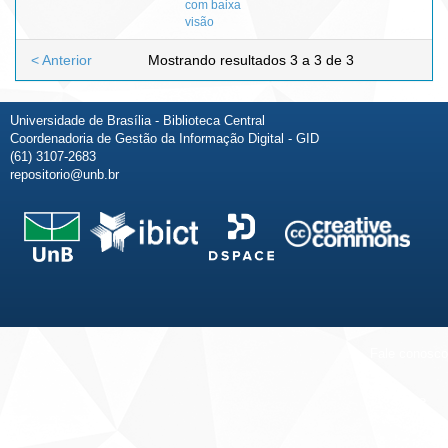
com baixa
visão
< Anterior
Mostrando resultados 3 a 3 de 3
Universidade de Brasília - Biblioteca Central
Coordenadoria de Gestão da Informação Digital - GID
(61) 3107-2683
repositorio@unb.br
Fale conosco
Sobre