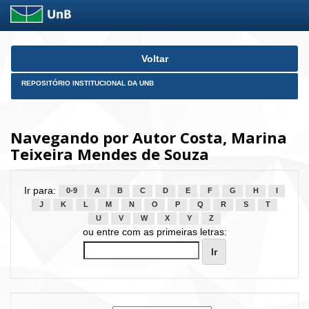
Skip
Voltar
navigation
REPOSITÓRIO INSTITUCIONAL DA UNB
Navegando por Autor Costa, Marina
Teixeira Mendes de Souza
Ir para:
0-9
A
B
C
D
E
F
G
H
I
J
K
L
M
N
O
P
Q
R
S
T
U
V
W
X
Y
Z
ou entre com as primeiras letras: