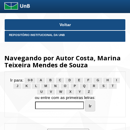
Skip
Voltar
navigation
REPOSITÓRIO INSTITUCIONAL DA UNB
Navegando por Autor Costa, Marina
Teixeira Mendes de Souza
Ir para:
0-9
A
B
C
D
E
F
G
H
I
J
K
L
M
N
O
P
Q
R
S
T
U
V
W
X
Y
Z
ou entre com as primeiras letras: