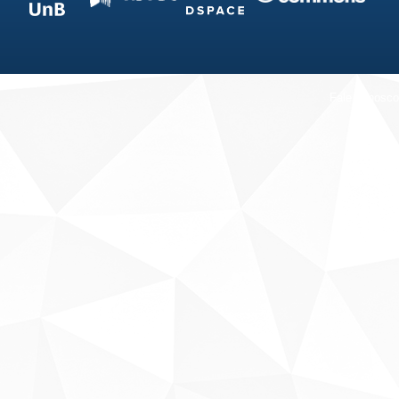
Fale conosco
Sobre