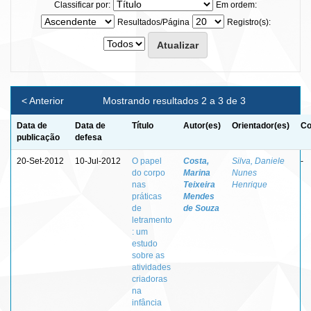
Classificar por:
Em ordem:
Resultados/Página
Registro(s):
< Anterior
Mostrando resultados 2 a 3 de 3
Data de
Data de
Título
Autor(es)
Orientador(es)
Co
publicação
defesa
20-Set-2012
10-Jul-2012
O papel
Costa,
Silva, Daniele
-
do corpo
Marina
Nunes
nas
Teixeira
Henrique
práticas
Mendes
de
de Souza
letramento
: um
estudo
sobre as
atividades
criadoras
na
infância