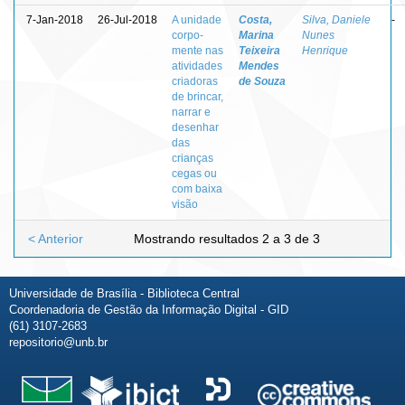
7-Jan-2018
26-Jul-2018
A unidade
Costa,
Silva, Daniele
-
corpo-
Marina
Nunes
mente nas
Teixeira
Henrique
atividades
Mendes
criadoras
de Souza
de brincar,
narrar e
desenhar
das
crianças
cegas ou
com baixa
visão
< Anterior
Mostrando resultados 2 a 3 de 3
Universidade de Brasília - Biblioteca Central
Coordenadoria de Gestão da Informação Digital - GID
(61) 3107-2683
repositorio@unb.br