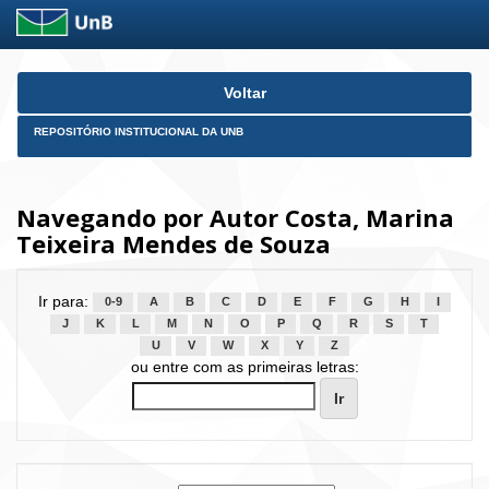
Skip
Voltar
navigation
REPOSITÓRIO INSTITUCIONAL DA UNB
Navegando por Autor Costa, Marina
Teixeira Mendes de Souza
Ir para:
0-9
A
B
C
D
E
F
G
H
I
J
K
L
M
N
O
P
Q
R
S
T
U
V
W
X
Y
Z
ou entre com as primeiras letras: