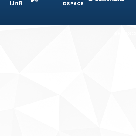
Fale conosco
Sobre