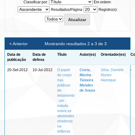
Classificar por:
Em ordem:
Resultados/Página
Registro(s):
< Anterior
Mostrando resultados 2 a 3 de 3
Data de
Data de
Título
Autor(es)
Orientador(es)
Co
publicação
defesa
20-Set-2012
10-Jul-2012
O papel
Costa,
Silva, Daniele
-
do corpo
Marina
Nunes
nas
Teixeira
Henrique
práticas
Mendes
de
de Souza
letramento
: um
estudo
sobre as
atividades
criadoras
na
infância