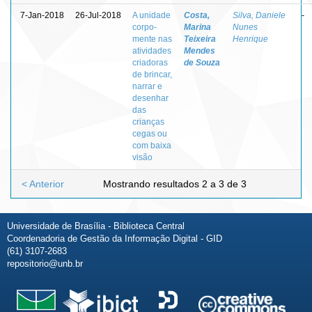
7-Jan-2018
26-Jul-2018
A unidade
Costa,
Silva, Daniele
-
corpo-
Marina
Nunes
mente nas
Teixeira
Henrique
atividades
Mendes
criadoras
de Souza
de brincar,
narrar e
desenhar
das
crianças
cegas ou
com baixa
visão
< Anterior
Mostrando resultados 2 a 3 de 3
Universidade de Brasília - Biblioteca Central
Coordenadoria de Gestão da Informação Digital - GID
(61) 3107-2683
repositorio@unb.br